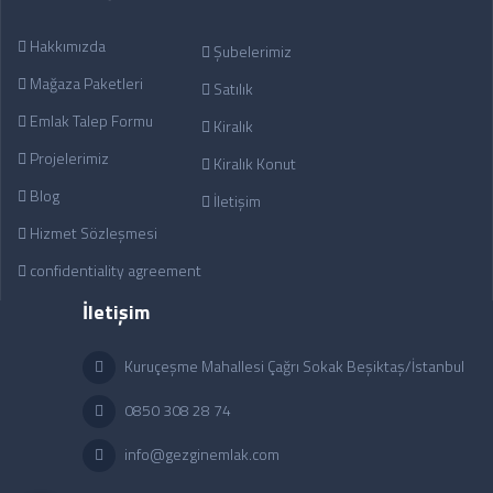
Hakkımızda
Şubelerimiz
Mağaza Paketleri
Satılık
Emlak Talep Formu
Kiralık
Projelerimiz
Kiralık Konut
Blog
İletişim
Hizmet Sözleşmesi
confidentiality agreement
İletişim
Kuruçeşme Mahallesi Çağrı Sokak Beşiktaş/İstanbul
0850 308 28 74
info@gezginemlak.com