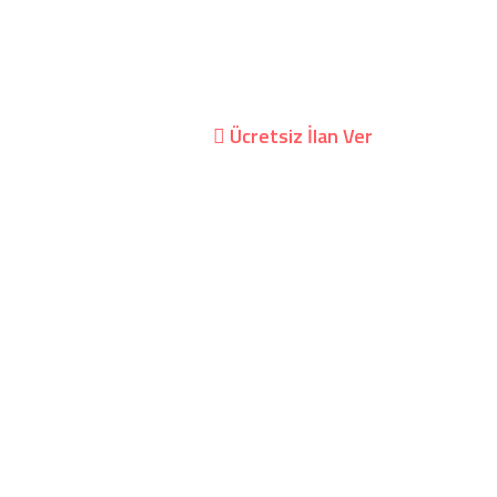
kil Villa
Kurumsal
Giriş Yap/Hesap Oluştur
Ücretsiz İlan Ver