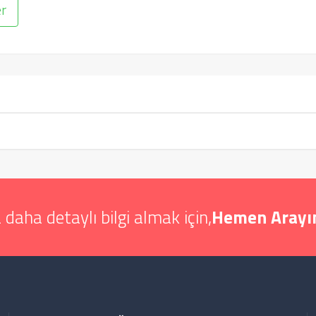
r
 daha detaylı bilgi almak için,
Hemen Arayın