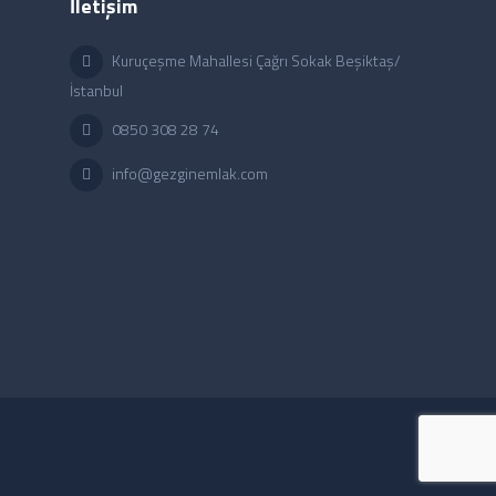
İletişim
Kuruçeşme Mahallesi Çağrı Sokak Beşiktaş/
İstanbul
0850 308 28 74
info@gezginemlak.com