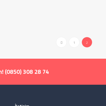
(current)
1
2
! (0850) 308 28 74