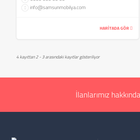
info@samsunmobilya.com
HARITADA GÖR
4 kayıttan 2 - 3 arasındaki kayıtlar gösteriliyor
İlanlarımız hakkında