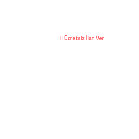
kil Villa
Kurumsal
Giriş Yap/Hesap Oluştur
Ücretsiz İlan Ver