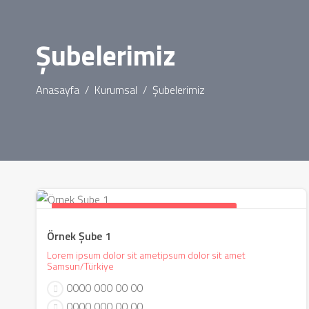
Şubelerimiz
Anasayfa
Kurumsal
Şubelerimiz
Samsun / Atakum / Yenimahalle Mah.
Örnek Şube 1
Lorem ipsum dolor sit ametipsum dolor sit amet
Samsun/Türkiye
0000 000 00 00
0000 000 00 00